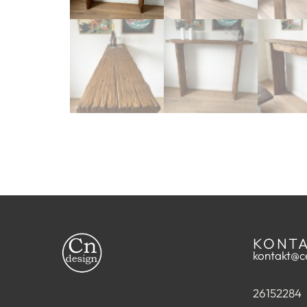
KONT
kontakt@ce
26152284