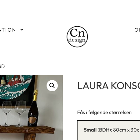
ATION
O
RD
LAURA KON
Fås i følgende størrelser:
Small
(BDH): 80cm x 30