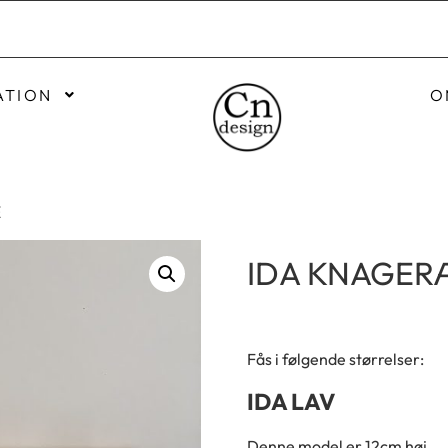
ATION
O
E
IDA KNAGER
Fås i følgende størrelser:
IDA LAV
Denne model er 12cm høj.