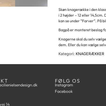
Skøn knagerække i den klas
i 2 højder – 12 eller 14,5cm.
kan se under ”Farver”. På bil
Bagpå er monteret beslag 
Knagerne skal du selv vælge
dem. Eller du kan vælge sel
Kategori:
KNAGERÆKKER
AKT
FØLG OS
cilienielsendesign.dk
Instagram
Facebook
vej 14