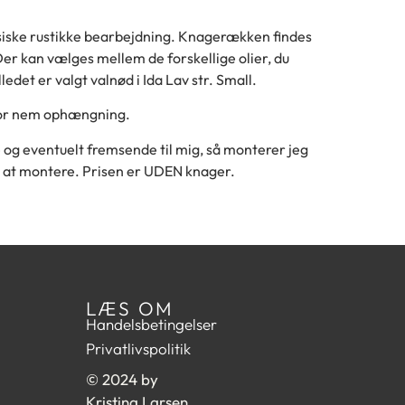
siske rustikke bearbejdning. Knagerækken findes
 Der kan vælges mellem de forskellige olier, du
ledet er valgt valnød i Ida Lav str. Small.
for nem ophængning.
 og eventuelt fremsende til mig, så monterer jeg
v at montere. Prisen er UDEN knager.
LÆS OM
Handelsbetingelser
Privatlivspolitik
© 2024 by
Kristina Larsen