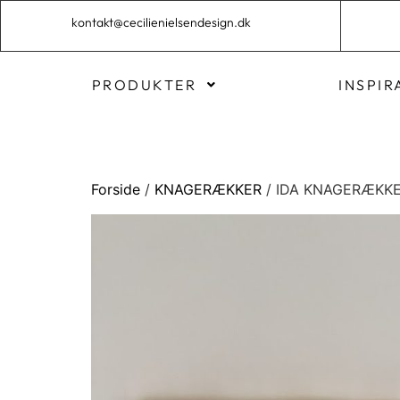
kontakt@cecilienielsendesign.dk
PRODUKTER
INSPIR
Forside
/
KNAGERÆKKER
/ IDA KNAGERÆKK