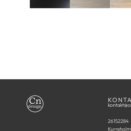
KONT
kontakt@ce
26152284
Kurreholm