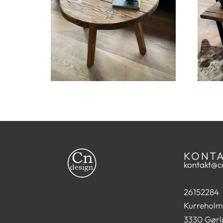
KONT
kontakt@ce
26152284
Kurreholm
3330 Gørl