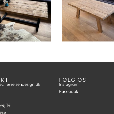
AKT
FØLG OS
cilienielsendesign.dk
Instagram
Facebook
vej 14
øse