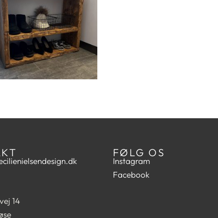
AKT
FØLG OS
cilienielsendesign.dk
Instagram
Facebook
vej 14
øse