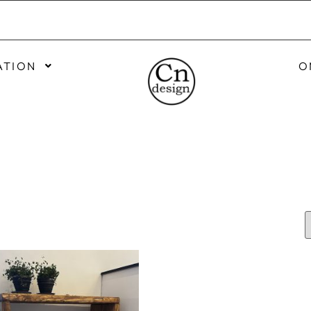
ATION
O