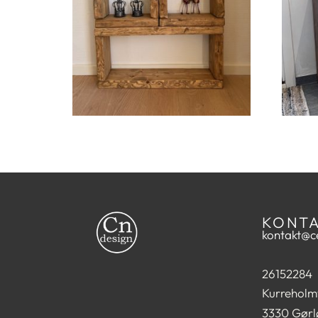
KONT
kontakt@ce
26152284
Kurreholm
3330 Gørl